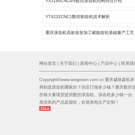
YX3150CNC4/5数控滚齿机结构特点介绍
YT4232CNC1数控剃齿机技术解析
重庆滚齿机高效齿形加工赋能齿轮基础量产工艺
网站首页
|
关于我们
|
新闻中心
|
产品中心
|
联系我
Copyright©www.weigesen.com.cn 重庆威
再制造滚齿机哪家好？供应订做多少钱？重庆数控
价格大量现货提供数控滚齿机、滚齿机多少钱一台
质优良的产品及报价，欢迎来电生产定制！
51La