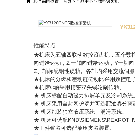
您当前的位置：
首页
>
产品中心
>
数控滚齿机
YX3
性能特点：
★机床为五轴四联动数控滚齿机，五个数控
向进给运动，Z 一轴向进给运动，Y一切
Z、轴标配钢性硬轨。各轴均采用交流伺
★机床的分齿和差动链传动比采用数控电子齿
★机床C轴采用精密双头蜗轮副传动。
★ 机床标配自动磁力排屑单元及冷却系统
★ 机床采用全封闭护罩并可选配油雾分离
★ 机床加装独立液压系统、润滑系统。
★ 机床可选配KND\SIEMENS\REXROTH
★工件锁紧可选配液压夹紧装置。