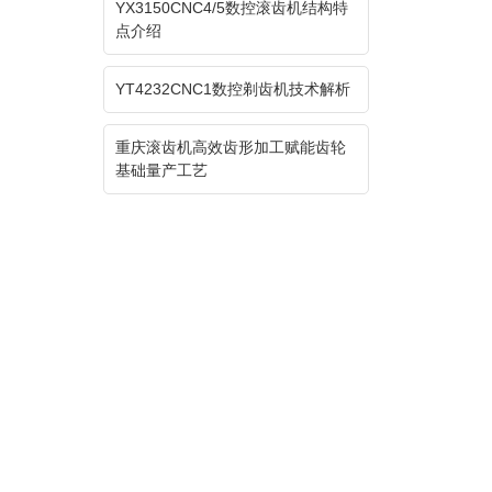
YX3150CNC4/5数控滚齿机结构特
点介绍
YT4232CNC1数控剃齿机技术解析
重庆滚齿机高效齿形加工赋能齿轮
基础量产工艺