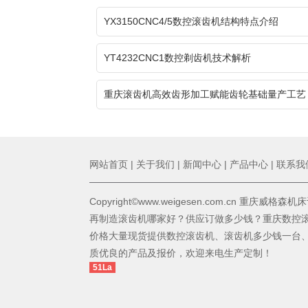
YX3150CNC4/5数控滚齿机结构特点介绍
YT4232CNC1数控剃齿机技术解析
重庆滚齿机高效齿形加工赋能齿轮基础量产工艺
网站首页
|
关于我们
|
新闻中心
|
产品中心
|
联系我
Copyright©www.weigesen.com.cn 重庆威
再制造滚齿机哪家好？供应订做多少钱？重庆数控
价格大量现货提供数控滚齿机、滚齿机多少钱一台
质优良的产品及报价，欢迎来电生产定制！
51La