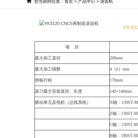
您当前的位置：
首页
>
产品中心
>
滚齿机
YK3
项 目
最大加工直径
200mm
最大加工模数
4
（
6
）
mm
滑板行程
170mm
滚刀最大安装直径、长度
140
×
140mm
驱动单元及电机（总线系统）
X
轴：
130ST-M
Z
轴：
130ST-M
C
轴：
150ST-M
B
轴：
180ST-M