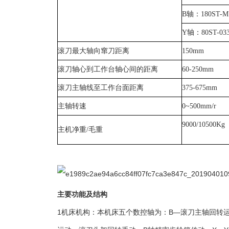
B
轴：
180ST-M
Y
轴：
80ST-03
滚刀最大轴向窜刀距离
150mm
滚刀轴心到工作台轴心间的距离
60-250mm
滚刀主轴线至工作台面距离
375-675mm
主轴转速
0~500mm/r
9000/10500K
g
主机净重
/
毛重
主要功能及结构
1
机床机构：本机床五个数控轴为：
B
—滚刀主轴回转