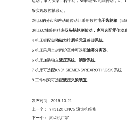
运动，滚刀头架回转手动，
B
轴精密齿轮箱传动，
X
、
Y
够实现数控轴联动。
2
机床的分齿和差动链传动比采用数控
电子齿轮箱
（
EG
3
机床
C
轴采用精密
双头蜗轮副传动，也可选配零传动
4
机床标配
自动磁力排屑单元及冷却系统
。
5
机床采用全封闭护罩并可选配
油雾分离器
。
6
机床加装独立
液压系统
、
润滑系统
。
7
机床可选配
KND\ SIEMENS\REXROTH\GSK
系统
8
工件锁紧可选配
液压夹紧装置
。
发布时间 : 2019-10-21
上一个：
YK3120 CNC5 滚齿机维修
下一个：
滚齿机厂家