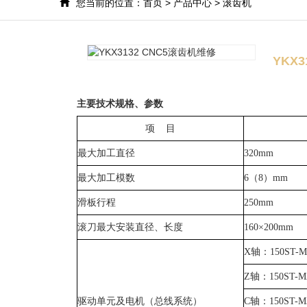
您当前的位置：
首页
>
产品中心
>
滚齿机
YKX
主要技术规格、参数
项 目
最大加工直径
320mm
最大加工模数
6
（
8
）
mm
滑板行程
250mm
滚刀最大安装直径、长度
160
×
200mm
X
轴：
150ST-M
Z
轴：
150ST-M
驱动单元及电机（总线系统）
C
轴：
150ST-M