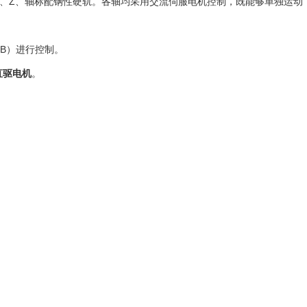
、
Z
、轴标配钢性硬轨。各轴均采用交流伺服电机控制，既能够单独运动
B
）进行控制。
直驱电机
。