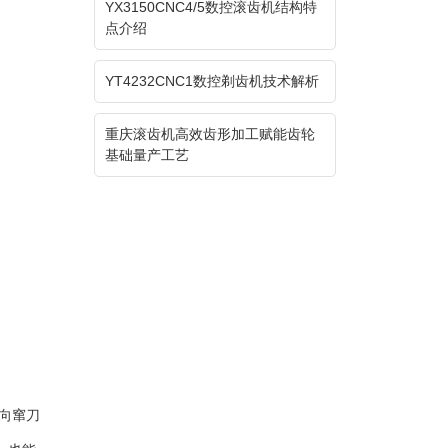
YX3150CNC4/5数控滚齿机结构特
点介绍
YT4232CNC1数控剃齿机技术解析
重庆滚齿机高效齿形加工赋能齿轮
基础量产工艺
向窜刀