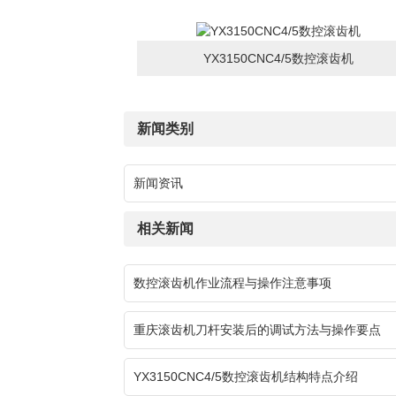
YX3150CNC4/5数控滚齿机
新闻类别
新闻资讯
相关新闻
数控滚齿机作业流程与操作注意事项
重庆滚齿机刀杆安装后的调试方法与操作要点
YX3150CNC4/5数控滚齿机结构特点介绍