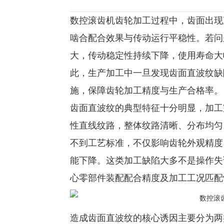
数控滚齿机齿轮加工过程中，齿面出现
啮合配合效果与传动运行平稳性。若问
大，传动稳定性持续下降，使用寿命大
此，生产加工中一旦发现齿面直波纹缺
施，保障齿轮加工精度与生产合格率。
齿面直波纹的典型特征十分明显，加工
性直线纹路，整体纹路清晰、分布均匀
不到工艺标准，不仅影响齿轮外观精度
能下降。这类加工缺陷大多不是操作失
心零部件装配配合精度及加工工况匹配
造成齿面直波纹的核心诱因主要分为两