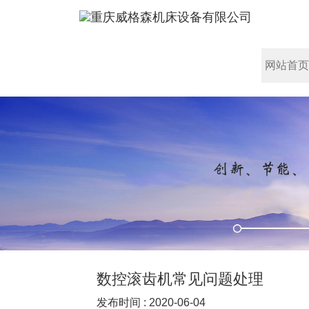
网站首页
数控滚齿机常见问题处理
发布时间 : 2020-06-04