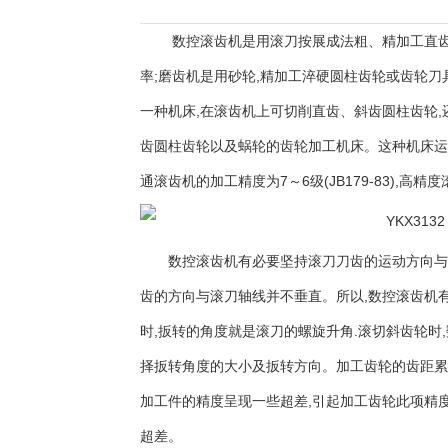
数控滚齿机是用滚刀按展成法粗、精加工直齿、
率;磨齿机是用砂轮,精加工淬硬圆柱齿轮或齿轮
一种机床,在滚齿机上可切削直齿、斜齿圆柱齿轮
齿圆柱齿轮以及蜗轮的齿轮加工机床。这种机床运
通滚齿机的加工精度为7～6级(JB179-83),高精
数控滚齿机有必要坚持滚刀刀齿的运动方向与被
齿的方向与滚刀轴线并不垂直。所以,数控滚齿机
时,扳转的角度就是滚刀的螺旋升角.滚切斜齿轮时
择扳转角度的大小及扳转方向。加工齿轮的齿距累
加工件的精度呈现一些超差,引起加工齿轮此项精
超差。